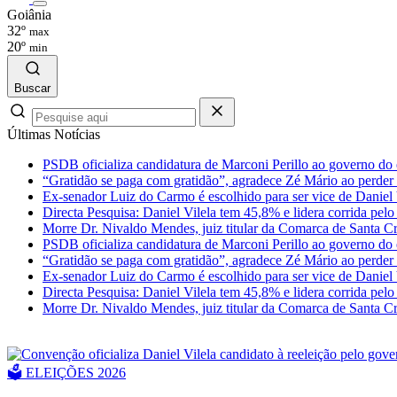
Goiânia
32º
max
20º
min
Buscar
Últimas
Notícias
PSDB oficializa candidatura de Marconi Perillo ao governo do e
“Gratidão se paga com gratidão”, agradece Zé Mário ao perder 
Ex-senador Luiz do Carmo é escolhido para ser vice de Daniel 
Directa Pesquisa: Daniel Vilela tem 45,8% e lidera corrida pel
Morre Dr. Nivaldo Mendes, juiz titular da Comarca de Santa C
PSDB oficializa candidatura de Marconi Perillo ao governo do e
“Gratidão se paga com gratidão”, agradece Zé Mário ao perder 
Ex-senador Luiz do Carmo é escolhido para ser vice de Daniel 
Directa Pesquisa: Daniel Vilela tem 45,8% e lidera corrida pel
Morre Dr. Nivaldo Mendes, juiz titular da Comarca de Santa C
🗳️ ELEIÇÕES 2026