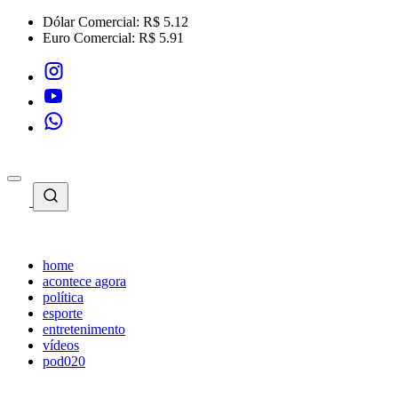
Dólar Comercial:
R$ 5.12
Euro Comercial:
R$ 5.91
home
acontece agora
política
esporte
entretenimento
vídeos
pod020