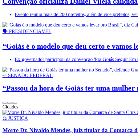
Convenção oficializa Daniel Vilela candida
Evento reuniu mais de 200 prefeitos, além de vice prefeitos, v
🗣️ PRESIDENCIÁVEL
“Goiás é o modelo que deu certo e vamos l
Ex-governador participou da convenção 'Pra Goiás Seguir Em Fr
✅ SENADO FEDERAL
“Passou da hora de Goiás ter uma mulher 
Cidades
⚖️ JUSTIÇA
Morre Dr. Nivaldo Mendes, juiz titular da Comarca 