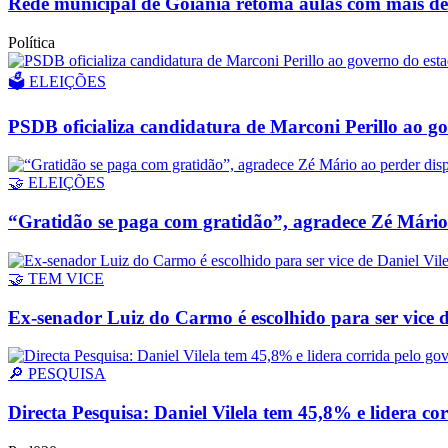
Rede municipal de Goiânia retoma aulas com mais de 
Política
🗳️ ELEIÇÕES
PSDB oficializa candidatura de Marconi Perillo ao gov
🤝 ELEIÇÕES
“Gratidão se paga com gratidão”, agradece Zé Mário 
🤝 TEM VICE
Ex-senador Luiz do Carmo é escolhido para ser vice d
🔎 PESQUISA
Directa Pesquisa: Daniel Vilela tem 45,8% e lidera co