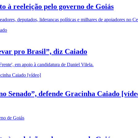
to à reeleição pelo governo de Goiás
ereadores, deputados, lideranças políticas e milhares de apoiadores no 
evar pro Brasil”, diz Caiado
ente', em apoio à candidatura de Daniel Vilela.
no Senado”, defende Gracinha Caiado [víde