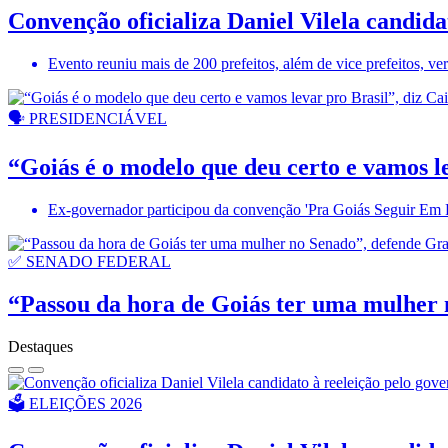
Convenção oficializa Daniel Vilela candida
Evento reuniu mais de 200 prefeitos, além de vice prefeitos, v
🗣️ PRESIDENCIÁVEL
“Goiás é o modelo que deu certo e vamos l
Ex-governador participou da convenção 'Pra Goiás Seguir Em Fr
✅ SENADO FEDERAL
“Passou da hora de Goiás ter uma mulher 
Destaques
🗳️ ELEIÇÕES 2026